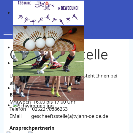
Mobile Menu Toggle
Geschäftsstelle
Unsere TV Jahn Geschäftsstellen steht Ihnen bei
allen Fragen gern zur Verfügung.
Bürozeiten
Mittwoch 16.00 bis 17.00 Uhr
Telefon 02522 . 8386253
EMail geschaeftsstelle(a)tvjahn-oelde.de
Ansprechpartnerin